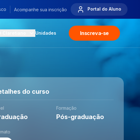
Portal do Aluno
sco
Acompanhe sua inscrição
Inscreva-se
O Claretiano
Unidades
etalhes do curso
el
Formação
raduação
Pós-graduação
rmato