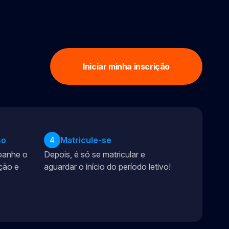
Iniciar minha inscrição
so
Matricule-se
4
panhe o
Depois, é só se matricular e
ção e
aguardar o início do período letivo!