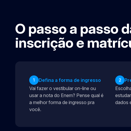
O passo a passo d
inscrição e matríc
Defina a forma de ingresso
Pr
1
2
Vai fazer o vestibular on-line ou
Escolha
usar a nota do Enem? Pense qual é
estudar
a melhor forma de ingresso pra
dados e
você.