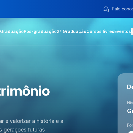
Fale cono
Graduação
Pós-graduação
2ª Graduação
Cursos livres
Eventos
trimônio
D
Nív
G
 e valorizar a história e a
Fo
s gerações futuras