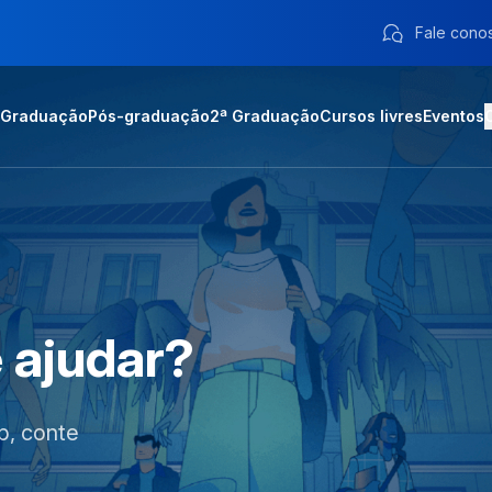
Fale cono
Graduação
Pós-graduação
2ª Graduação
Cursos livres
Eventos
 ajudar?
p, conte