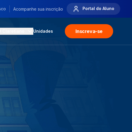
Portal do Aluno
sco
Acompanhe sua inscrição
Inscreva-se
O Claretiano
Unidades