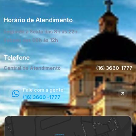
Horário de Atendimento
Segunda a Sexta das 8h às 22h
Sábado das 08h às 12h
Telefone
Central de Atendimento
(16) 3660-1777
Fale com a gente!
(16) 3660 -1777