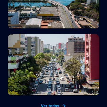
Polo EaD
Vitória, ES
Polo EaD
Volta Redonda, RJ
Ver todos