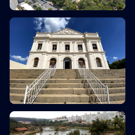
Polo EaD
Belo Horizonte, MG
Polo EaD
Bragança Paulista, SP