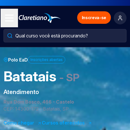
Inscreva-se
Polo EaD
Inscrições abertas
Batatais
- SP
Atendimento
Rua Dom Bosco, 466 - Castelo
CEP: 14300-172 - Batatais, SP
Como chegar
Cursos oferecidos