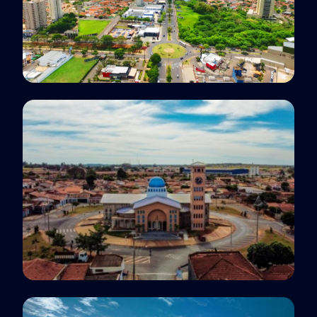
Polo EaD
Araçatuba, SP
Polo EaD
Barretos, SP