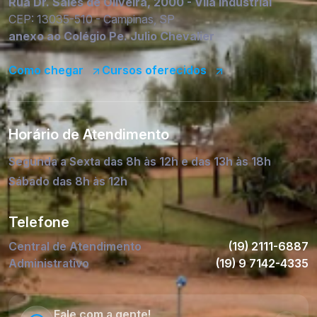
Rua Dr. Sales de Oliveira, 2000 - Vila Industrial
CEP: 13035-510 - Campinas, SP
anexo ao Colégio Pe. Julio Chevalier
Como chegar
Cursos oferecidos
Horário de Atendimento
Segunda a Sexta das 8h às 12h e das 13h às 18h
Sábado das 8h às 12h
Telefone
Central de Atendimento
(19) 2111-6887
Administrativo
(19) 9 7142-4335
Fale com a gente!