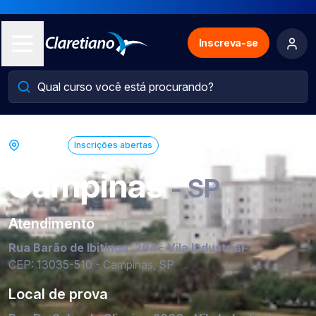
Inscreva-se
Polo EaD
Inscrições abertas
Campinas
- SP
Atendimento
Rua Barão de Ibitinga, 204 - Vila Industrial
CEP: 13035-510 - Campinas, SP
Local de prova