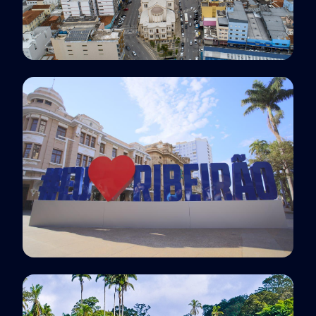
Polo EaD
Pouso Alegre, MG
Polo EaD
Ribeirão Preto, SP