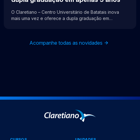
formação, que por quatro anos foram presentes,
mostrando a importância de uma atuação repleta de
O Claretiano – Centro Universitário de Batatais inova
responsabilidade e amor.
mais uma vez e oferece a dupla graduação em
Administração e Ciências Contábeis em apenas cinco
anos. Esta oportunidade exclusiva é voltada para
ingressantes a partir do primeiro semestre de 2026,
Acompanhe todas as novidades
tanto na modalidade presencial quanto a distância
(EaD). Não se trata de uma promoção temporária, mas…
CURSOS
UNIDADES