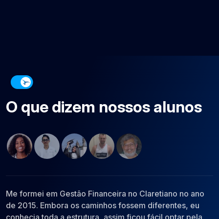
O que dizem nossos alunos
Me formei em Gestão Financeira no Claretiano no ano
B
de 2015. Embora os caminhos fossem diferentes, eu
o
conhecia toda a estrutura, assim ficou fácil optar pela
V