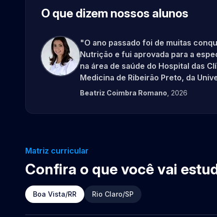
O que dizem nossos alunos
"O ano passado foi de muitas conqu
Nutrição e fui aprovada para a espe
na área de saúde do Hospital das Cl
Medicina de Ribeirão Preto, da Univ
Depois da graduação, que foi um so
Beatriz Coimbra Romano
, 2026
foi a primeira conquista profissiona
diferente, afinal, o Claretiano me 
graduação direcionando os caminho
profissional. Sempre que tive oport
participei de várias atividades, entr
Matriz curricular
de apresentações de trabalhos cien
Confira o que você vai estu
Iniciação Científica) e outros cong
Outra conquista, mas como estudan
TCC – Trabalho de Conclusão de Curs
Boa Vista/RR
Rio Claro/SP
O título do meu trabalho é o "Desen