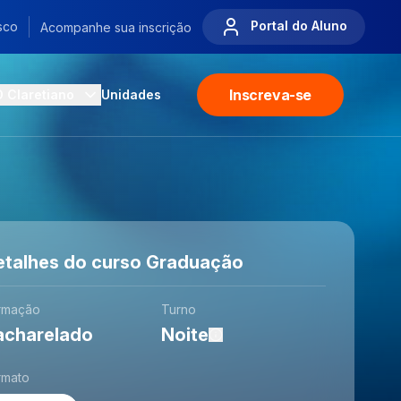
Portal do Aluno
sco
Acompanhe sua inscrição
Inscreva-se
O Claretiano
Unidades
etalhes do curso Graduação
rmação
Turno
acharelado
Noite
rmato