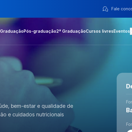
Fale cono
Graduação
Pós-graduação
2ª Graduação
Cursos livres
Eventos
D
Fo
úde, bem-estar e qualidade de
B
o e cuidados nutricionais
Fo