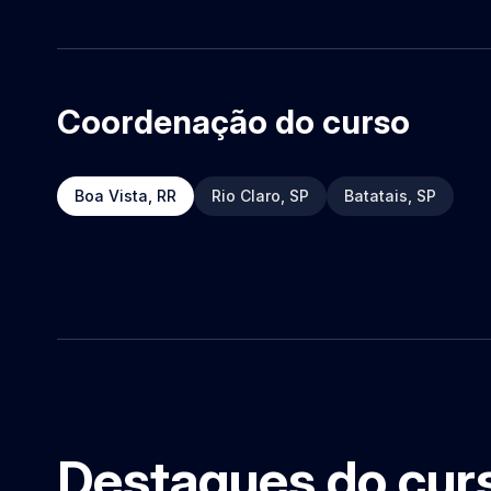
pro-nobis: Uma alternativa de consu
abordo a utilização de um tipo de h
como a ora-pro-nobis, para o dese
alimentício que proporcione uma al
nutrientes, muitas vezes escassos 
Coordenação do curso
população, por meio dos benefícios 
cursar Nutrição fiquei encantada pel
alimentos são a base da vida do ser
Boa Vista, RR
Rio Claro, SP
Batatais, SP
como fonte de bons nutrientes poss
qualidade de vida por meio da alime
graduação para mim foi o período q
melhor para aplicar na escolha profi
resultados vão aparecendo de forma
melhorias na sociedade. Finalizando
todos temos algo de bom a oferecer,
As dificuldades nos tornam mais fo
sonhos, não desista antes de concre
Destaques do cur