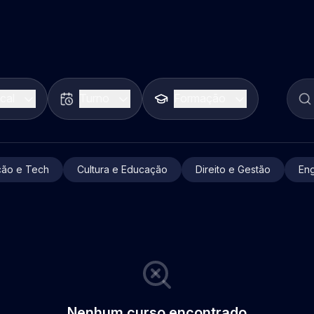
cal
Turno
Formação
ão e Tech
Cultura e Educação
Direito e Gestão
En
Nenhum curso encontrado