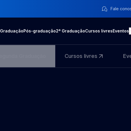
Fale cono
Graduação
Pós-graduação
2ª Graduação
Cursos livres
Eventos
egunda Graduação
Cursos livres
Ev