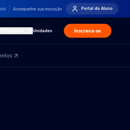
Portal do Aluno
sco
Acompanhe sua inscrição
Inscreva-se
O Claretiano
Unidades
entos