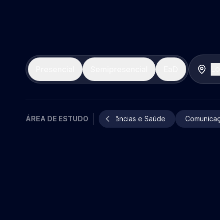
Lo
Presencial
Semipresencial
EaD
ÁREA DE ESTUDO
Ciências e Saúde
Comunicaç