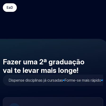
EaD
Fazer uma 2ª graduação
vai te levar mais longe!
Dispense disciplinas já cursadas
Forme-se mais rápido
E