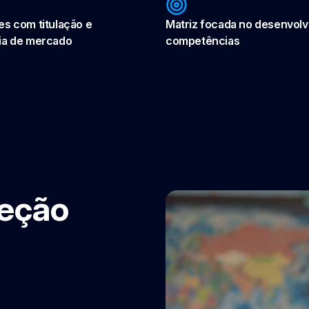
es com titulação e
Matriz focada no desenvol
ia de mercado
competências
peção