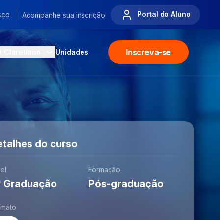
Portal do Aluno
sco
Acompanhe sua inscrição
Inscreva-se
O Claretiano
Unidades
etalhes do curso
el
Formação
º Graduação
Pós-graduação
rmato