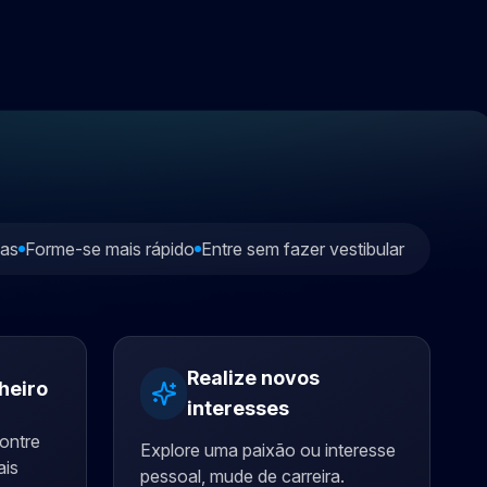
das
Forme-se mais rápido
Entre sem fazer vestibular
Realize novos
heiro
interesses
ontre
Explore uma paixão ou interesse
ais
pessoal, mude de carreira.