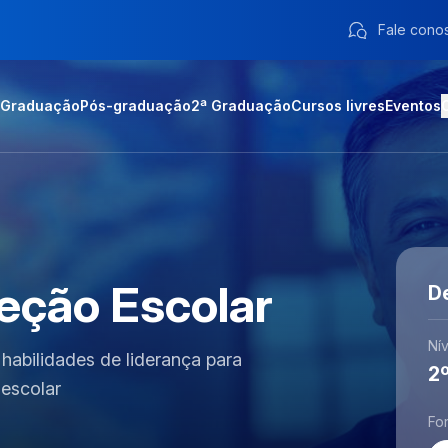
Fale cono
Graduação
Pós-graduação
2ª Graduação
Cursos livres
Eventos
eção Escolar
D
Nív
habilidades de liderança para
2
 escolar
Fo