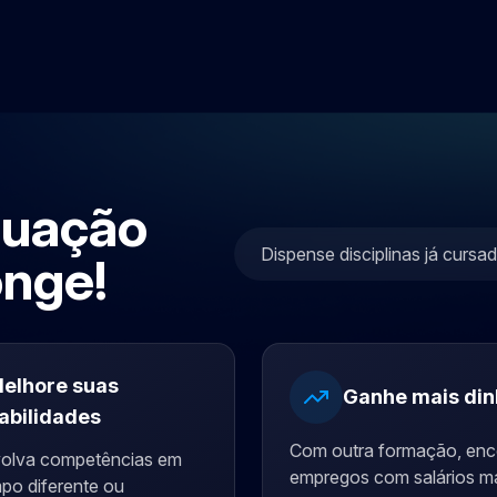
duação
Dispense disciplinas já cursa
onge!
elhore suas
Ganhe mais din
abilidades
Com outra formação, enc
olva competências em
empregos com salários m
po diferente ou