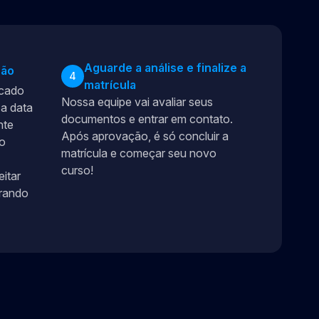
Aguarde a análise e finalize a
ção
4
matrícula
icado
Nossa equipe vai avaliar seus
a data
documentos e entrar em contato.
nte
Após aprovação, é só concluir a
ão
matrícula e começar seu novo
curso!
eitar
erando