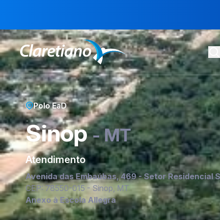
Polo EaD
Sinop
- MT
Atendimento
Avenida das Embaúbas, 469 - Setor Residencial S
CEP: 78550-015 - Sinop, MT
Anexo à Escola Allegra