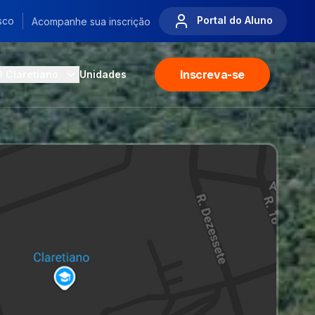
Portal do Aluno
sco
Acompanhe sua inscrição
Inscreva-se
O Claretiano
Unidades