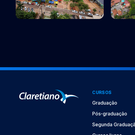
Polo EaD
Polo EaD
Cuiabá, MT
Goiâni
CURSOS
Graduação
Pós-graduação
Segunda Graduaç