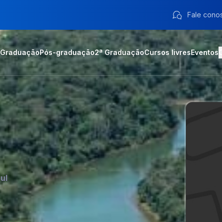
Fale cono
Graduação
Pós-graduação
2ª Graduação
Cursos livres
Eventos
ul