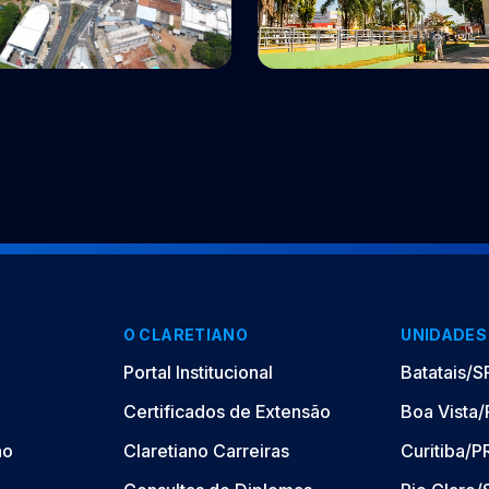
Polo EaD
a, GO
Taguatinga, DF
O CLARETIANO
UNIDADES
Portal Institucional
Batatais/S
Certificados de Extensão
Boa Vista
ão
Claretiano Carreiras
Curitiba/P