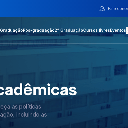
Fale cono
Graduação
Pós-graduação
2ª Graduação
Cursos livres
Eventos
cadêmicas
ça as políticas
ação, incluindo as