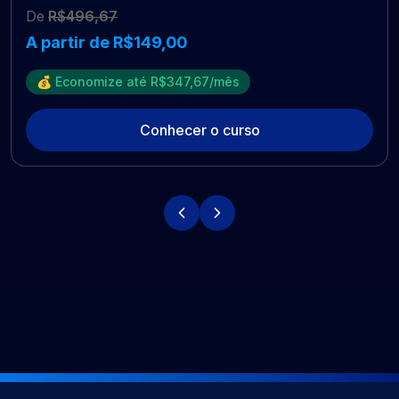
De
R$496,67
A partir de R$149,00
💰 Economize até R$347,67/mês
Conhecer o curso