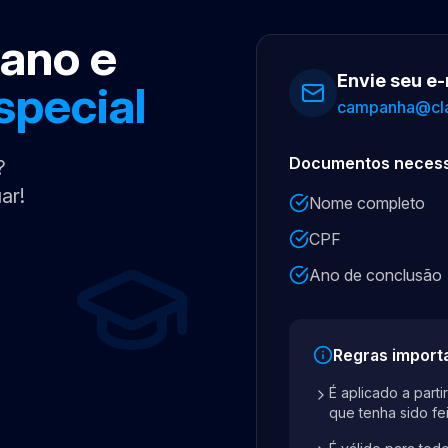
iano e
Envie seu e-
special
campanha@clar
Documentos necess
?
ar!
Nome completo
CPF
Ano de conclusão
Regras import
É aplicado a part
que tenha sido fei