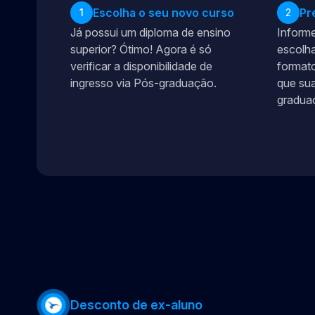
Escolha o seu novo curso
Pr
1
2
Já possui um diploma de ensino
Informe
superior? Ótimo! Agora é só
escolha
verificar a disponibilidade de
formato
ingresso via Pós-graduação.
que sua
gradua
Desconto de ex-aluno