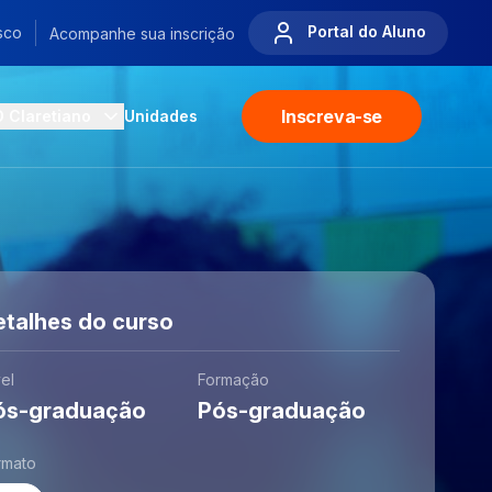
Portal do Aluno
sco
Acompanhe sua inscrição
Inscreva-se
O Claretiano
Unidades
etalhes do curso
el
Formação
ós-graduação
Pós-graduação
rmato