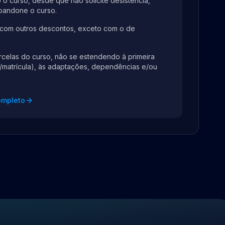
o o curso, desde que não solicite desistência,
bandone o curso.
 com outros descontos, exceto com o de
rcelas do curso, não se estendendo à primeira
o/matrícula), às adaptações, dependências e/ou
ompleto