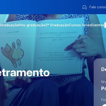
Fale cono
Graduação
Pós-graduação
2ª Graduação
Cursos livres
Eventos
Letramento
D
Nív
P
Fo