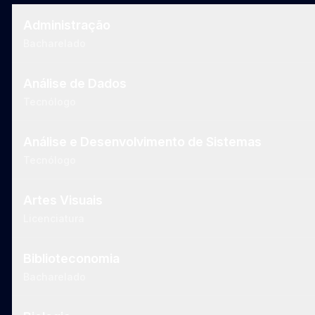
Administração
Bacharelado
Análise de Dados
Tecnólogo
Análise e Desenvolvimento de Sistemas
Tecnólogo
Artes Visuais
Licenciatura
Biblioteconomia
Bacharelado