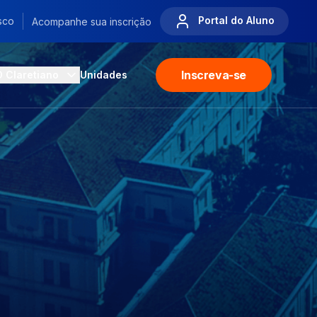
Portal do Aluno
sco
Acompanhe sua inscrição
Inscreva-se
O Claretiano
Unidades