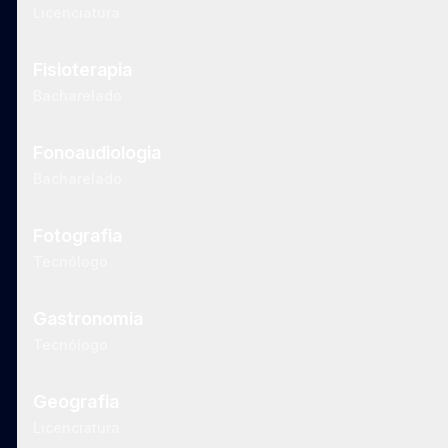
Licenciatura
Fisioterapia
Bacharelado
Fonoaudiologia
Bacharelado
Fotografia
Tecnólogo
Gastronomia
Tecnólogo
Geografia
Licenciatura