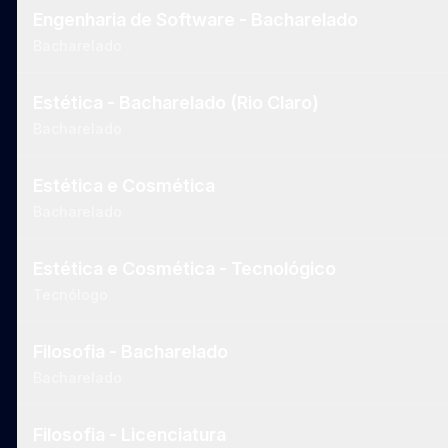
Engenharia de Software - Bacharelado
Bacharelado
Estética - Bacharelado (Rio Claro)
Bacharelado
Estética e Cosmética
Bacharelado
Estética e Cosmética - Tecnológico
Tecnólogo
Filosofia - Bacharelado
Bacharelado
Filosofia - Licenciatura