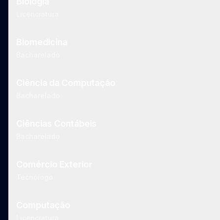
Biologia
Licenciatura
Biomedicina
Bacharelado
Ciência da Computação
Bacharelado
Ciências Contábeis
Bacharelado
Comércio Exterior
Tecnólogo
Computação
Licenciatura