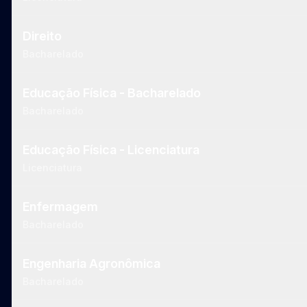
Direito
Bacharelado
Educação Física - Bacharelado
Bacharelado
Educação Física - Licenciatura
Licenciatura
Enfermagem
Bacharelado
Engenharia Agronômica
Bacharelado