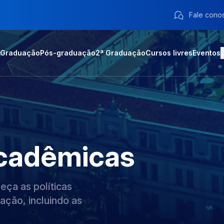
Fale cono
Graduação
Pós-graduação
2ª Graduação
Cursos livres
Eventos
cadêmicas
ça as políticas
ação, incluindo as