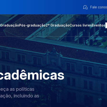
Fale cono
Graduação
Pós-graduação
2ª Graduação
Cursos livres
Eventos
cadêmicas
ça as políticas
ação, incluindo as