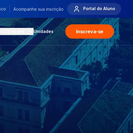
Portal do Aluno
sco
Acompanhe sua inscrição
Inscreva-se
O Claretiano
Unidades