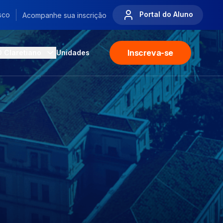
Portal do Aluno
sco
Acompanhe sua inscrição
Inscreva-se
O Claretiano
Unidades