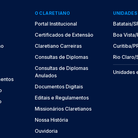
O CLARETIANO
UNIDADES
Portal Institucional
Batatais/S
Certificados de Extensão
Boa Vista
ão
Claretiano Carreiras
Curitiba/P
Consultas de Diplomas
Rio Claro/
Consultas de Diplomas
Unidades 
Anulados
mentos
Documentos Digitais
o
Editais e Regulamentos
o
Missionários Claretianos
Nossa História
Ouvidoria