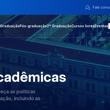
Fale cono
Graduação
Pós-graduação
2ª Graduação
Cursos livres
Eventos
cadêmicas
ça as políticas
ação, incluindo as