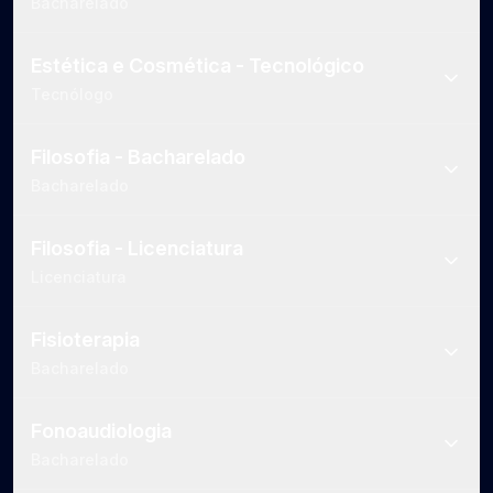
Bacharelado
Estética e Cosmética - Tecnológico
Tecnólogo
Filosofia - Bacharelado
Bacharelado
Filosofia - Licenciatura
Licenciatura
Fisioterapia
Bacharelado
Fonoaudiologia
Bacharelado