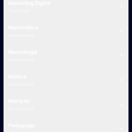
Marketing Digital
Tecnólogo
Matemática
Licenciatura
Museologia
Bacharelado
Música
Licenciatura
Nutrição
Bacharelado
Pedagogia