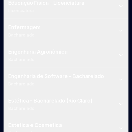
Educação Física - Licenciatura
Licenciatura
Enfermagem
Bacharelado
Engenharia Agronômica
Bacharelado
Engenharia de Software - Bacharelado
Bacharelado
Estética - Bacharelado (Rio Claro)
Bacharelado
Estética e Cosmética