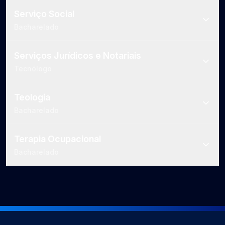
Serviço Social
Bacharelado
Serviços Jurídicos e Notariais
Tecnólogo
Teologia
Bacharelado
Terapia Ocupacional
Bacharelado