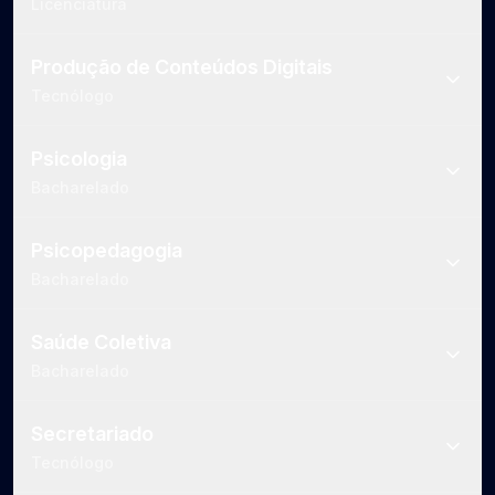
Licenciatura
Produção de Conteúdos Digitais
Tecnólogo
Psicologia
Bacharelado
Psicopedagogia
Bacharelado
Saúde Coletiva
Bacharelado
Secretariado
Tecnólogo