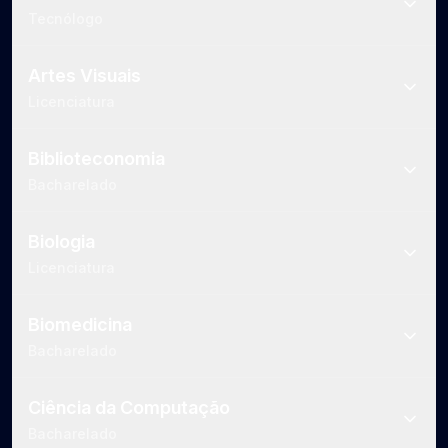
Tecnólogo
Artes Visuais
Licenciatura
Biblioteconomia
Bacharelado
Biologia
Licenciatura
Biomedicina
Bacharelado
Ciência da Computação
Bacharelado