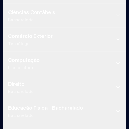
Ciências Contábeis
Bacharelado
Comércio Exterior
Tecnólogo
Computação
Licenciatura
Direito
Bacharelado
Educação Física - Bacharelado
Bacharelado