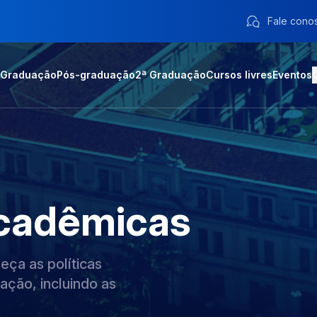
Fale cono
Graduação
Pós-graduação
2ª Graduação
Cursos livres
Eventos
cadêmicas
ça as políticas
ação, incluindo as