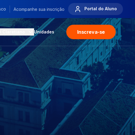
Portal do Aluno
sco
Acompanhe sua inscrição
Inscreva-se
O Claretiano
Unidades