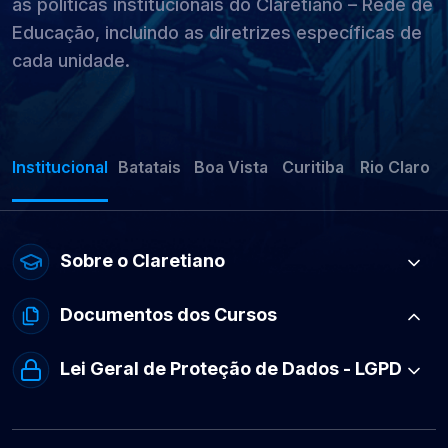
as políticas institucionais do Claretiano – Rede de
Educação, incluindo as diretrizes específicas de
cada unidade.
Institucional
Batatais
Boa Vista
Curitiba
Rio Claro
Sobre o Claretiano
Documentos dos Cursos
Lei Geral de Proteção de Dados - LGPD