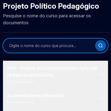
Projeto Político Pedagógico
Pesquise o nome do curso para acessar os
documentos
ABA - Análise do Comportamento Aplicada
na Educação Inclusiva
Pós-graduação
Aconselhamento Filosófico
Pós-graduação