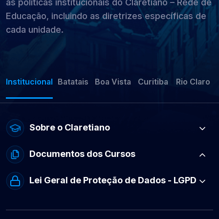
as políticas institucionais do Claretiano – Rede de
Educação, incluindo as diretrizes específicas de
cada unidade.
Institucional
Batatais
Boa Vista
Curitiba
Rio Claro
Sobre o Claretiano
Documentos dos Cursos
Lei Geral de Proteção de Dados - LGPD